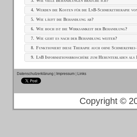
3.
Wie viele Behandlungen brauche ich?
4.
Werden die Kosten für die LnB-Schmerztherapie vo
5.
Wie läuft die Behandlung ab?
6.
Wie hoch ist die Wirksamkeit der Behandlung?
7.
Wie geht es nach der Behandlung weiter?
8.
Funktioniert diese Therapie auch ohne Schmerzfrei
9.
LnB Informationsbroschüre zum Herunterladen al
Datenschutzerklärung
|
Impressum
|
Links
Copyright © 2