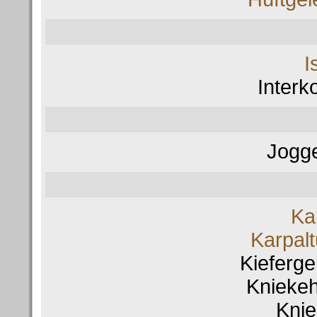
I
Interk
Jogge
Ka
Karpal
Kieferg
Knieke
Kni