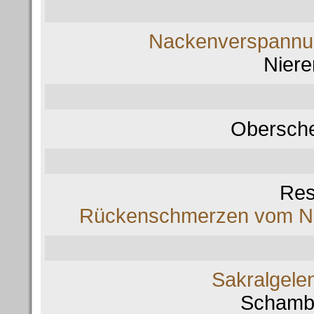
Nackenverspannu
Nier
Obersch
Res
Rückenschmerzen vom Nac
Sakralgele
Schamb