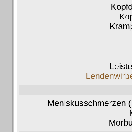
Kopf
Ko
Kram
Leist
Lendenwirb
Meniskusschmerzen (
Morbu