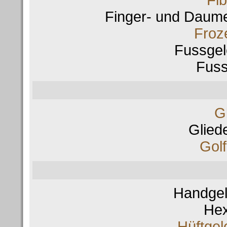
Finger- und Daum
Froz
Fussge
Fus
Gl
Glied
Gol
Handge
He
Hüftge