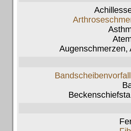
Achilles
Arthroseschmer
Asth
Ate
Augenschmerzen, 
Bandscheibenvorfal
Ba
Beckenschiefsta
Fe
Fi