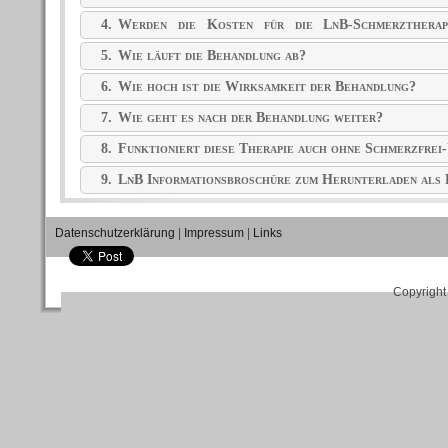
4.
Werden die Kosten für die LnB-Schmerztherap
übernommen?
5.
Wie läuft die Behandlung ab?
6.
Wie hoch ist die Wirksamkeit der Behandlung?
7.
Wie geht es nach der Behandlung weiter?
8.
Funktioniert diese Therapie auch ohne Schmerzfrei
9.
LnB Informationsbroschüre zum Herunterladen al
Datenschutzerklärung
|
Impressum
|
Links
Copyright