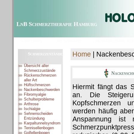
LnB Schmerztherapie Hamburg
STARTSEITE
DIE THERAPIE
BEHANDELBARE SC
Home
| Nackenbes
Schmerzzustände
Übersicht aller
Schmerzzustände
Nackenschm
Rückenschmerzen
aller Art
Hüftschmerzen
Hiermit fängt das
Nackenbeschwerden
an. Die Steigeru
Fibromyalgie
Schulterprobleme
Kopfschmerzen un
Arthrose
Ischialgie
werden häufig abe
Sehnenscheiden
Anspannung ist 
Entzündung
Karpaltunnelsyndrom
Schmerzpunktpressu
Tennisellenbogen
Golfellenbogen